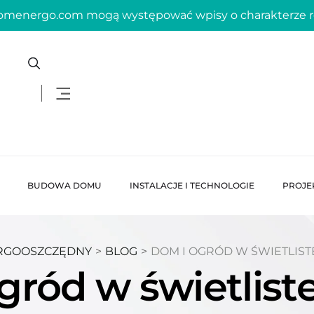
domenergo.com mogą występować wpisy o charakterze
BUDOWA DOMU
INSTALACJE I TECHNOLOGIE
PROJE
RGOOSZCZĘDNY
>
BLOG
>
DOM I OGRÓD W ŚWIETLISTE
ród w świetliste