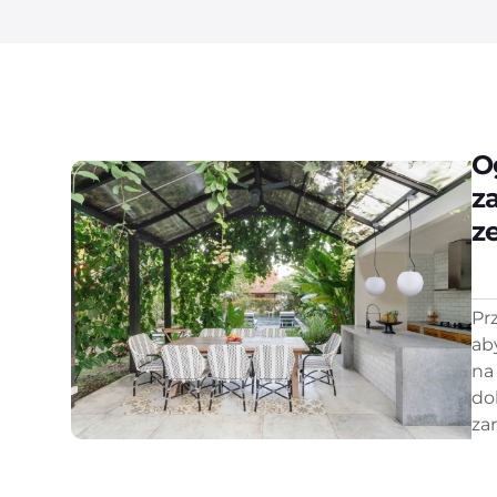
O
z
z
Pr
ab
na
do
za