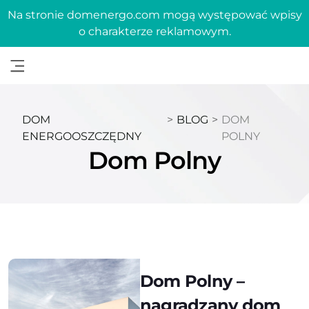
Na stronie domenergo.com mogą występować wpisy
o charakterze reklamowym.
DOM
>
BLOG
>
DOM
ENERGOOSZCZĘDNY
POLNY
Dom Polny
Dom Polny –
nagradzany dom