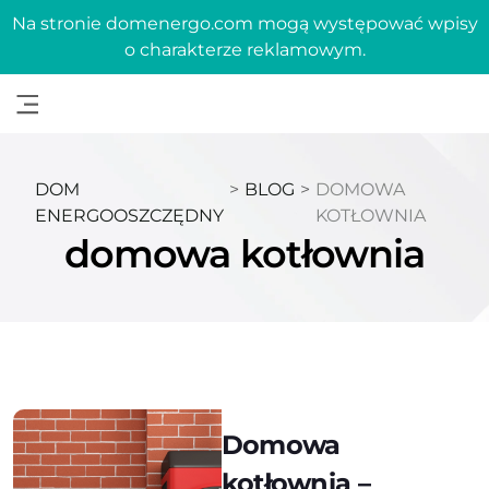
Na stronie domenergo.com mogą występować wpisy
o charakterze reklamowym.
DOM
>
BLOG
>
DOMOWA
ENERGOOSZCZĘDNY
KOTŁOWNIA
domowa kotłownia
Domowa
kotłownia –