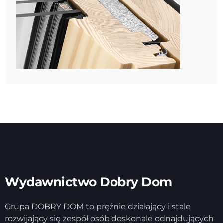
Wydawnictwo Dobry Dom
Grupa DOBRY DOM to prężnie działający i stale
rozwijający się zespół osób doskonale odnajdujących