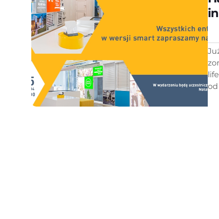
i
Ju
zo
li
od 