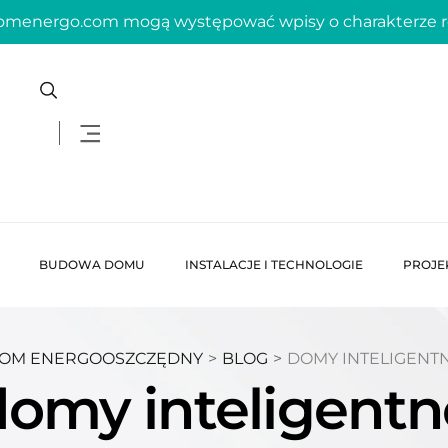
domenergo.com mogą występować wpisy o charakterze
BUDOWA DOMU
INSTALACJE I TECHNOLOGIE
PROJE
OM ENERGOOSZCZĘDNY
>
BLOG
>
DOMY INTELIGENT
domy inteligentn