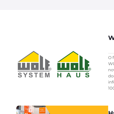
W
O 
WO
no
do
in
100
H