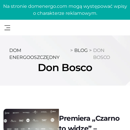
Na stronie domenergo.com mogą występować wpisy
o charakterze reklamowym.
DOM
>
BLOG
>
DON
ENERGOOSZCZĘDNY
BOSCO
Don Bosco
Premiera „Czarno
to widzę” –