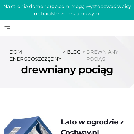
Na stronie domenergo.com mogą występować wpisy
o charakterze reklamowym.
DOM
>
BLOG
>
DREWNIANY
ENERGOOSZCZĘDNY
POCIĄG
drewniany pociąg
Lato w ogrodzie z
Costway.pl