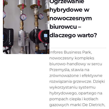
Ogrzewanie
hybrydowe w
nowoczesnym
biurowcu –
dlaczego warto?
Infores Business Park,
nowoczesny kompleks
biurowo-handlowy w sercu
Przemyśla, stawia na
zrównoważone i efektywne
rozwiązania grzewcze. Dzięki
wykorzystaniu systemu
hybrydowego, opartego na
pompach ciepła i kotłach
gazowych marki De Dietrich,