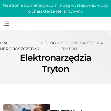
Na stronie domenergo.com mogą występować wpisy
o charakterze reklamowym.
DOM
>
BLOG
>
ELEKTRONARZĘDZIA
NERGOOSZCZĘDNY
TRYTON
Elektronarzędzia
Tryton