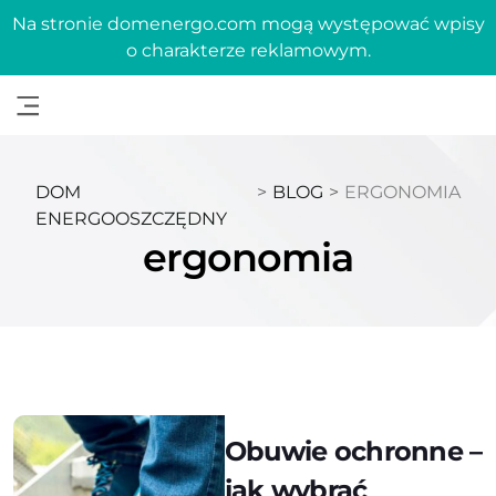
Na stronie domenergo.com mogą występować wpisy
o charakterze reklamowym.
DOM
>
BLOG
>
ERGONOMIA
ENERGOOSZCZĘDNY
ergonomia
Obuwie ochronne –
jak wybrać