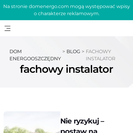
Na stronie domenergo.com mogą występować wpisy
o charakterze reklamowym.
DOM
>
BLOG
>
FACHOWY
ENERGOOSZCZĘDNY
INSTALATOR
fachowy instalator
Nie ryzykuj –
postaw na