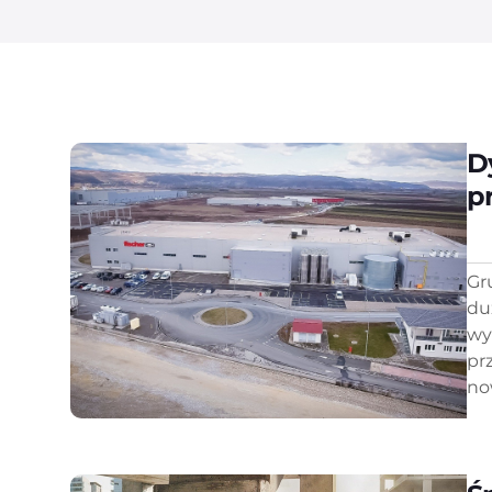
D
p
Gr
du
wy
pr
no