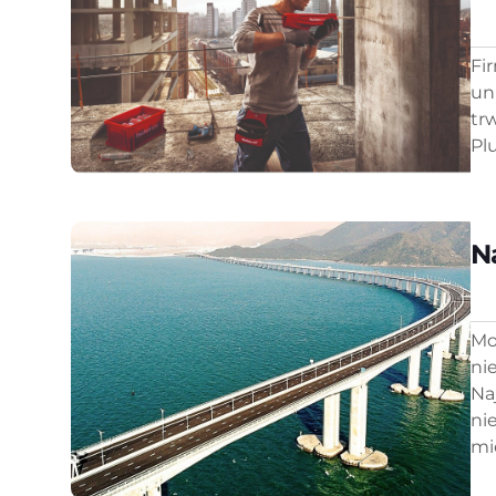
Fi
un
tr
Pl
N
Mo
ni
Na
ni
mi