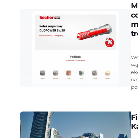
M
c
m
t
Ws
wą
ek
ry
po
Fi
K