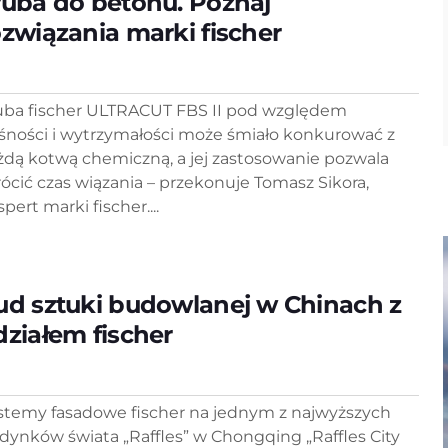
ruba do betonu. Poznaj
ozwiązania marki fischer
uba fischer ULTRACUT FBS II pod względem
śności i wytrzymałości może śmiało konkurować z
żdą kotwą chemiczną, a jej zastosowanie pozwala
rócić czas wiązania – przekonuje Tomasz Sikora,
pert marki fischer....
ud sztuki budowlanej w Chinach z
działem fischer
stemy fasadowe fischer na jednym z najwyższych
dynków świata „Raffles” w Chongqing „Raffles City