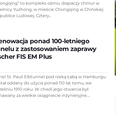
ongqing” to kompleks ośmiu drapaczy chmur w
ielnicy Yuzhong, w mieście Chongqing w Chińskiej
publice Ludowej. Cztery...
enowacja ponad 100-letniego
unelu z zastosowaniem zaprawy
ischer FIS EM Plus
nel St. Pauli Elbtunnel pod rzeką Łabą w Hamburgu
stał oddany do użycia ponad 110 lat temu, we
ześniu 1910 roku. W chwili jego otwarcia był
nawany za wielkie osiągniecie inżynieryjne....