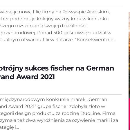
wierając nową filię firmy na Półwyspie Arabskim,
scher podejmuje kolejny ważny krok w kierunku
lszego rozszerzania swojej działalności
ędzynarodowej. Ponad 500 gości wzięło udział w
rtualnym otwarciu filii w Katarze. “Konsekwentnie...
otrójny sukces fischer na German
rand Award 2021
międzynarodowym konkursie marek „German
and Award 2021” grupa fischer zdobyła złoto w
tegorii design produktu za rodzinę DuoLine. Firma
rzymała też dwa wyróżnienia za ożywienie marki i za
ategię i...