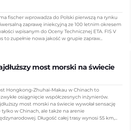
rma fischer wprowadza do Polski pierwszą na rynku
iwersalną zaprawę iniekcyjną ze 100 letnim okresem
wałości wpisanym do Oceny Technicznej ETA. FIS V
us to zupełnie nowa jakość w grupie zapraw...
ajdłuższy most morski na świecie
st Hongkong-Zhuhai-Makau w Chinach to
ezwykłe osiągnięcie współczesnych inżynierów.
jdłuższy most morski na świecie wywołał sensację
e tylko w Chinach, ale także na arenie
ędzynarodowej. Długość całej trasy wynosi 55 km,...