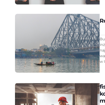
R
Bu
in
na
wa
w 
f
k
m