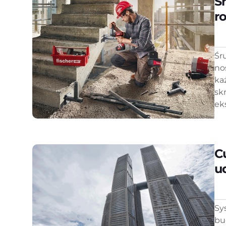
Ś
r
Śr
no
ka
sk
eks
C
u
Sy
bu