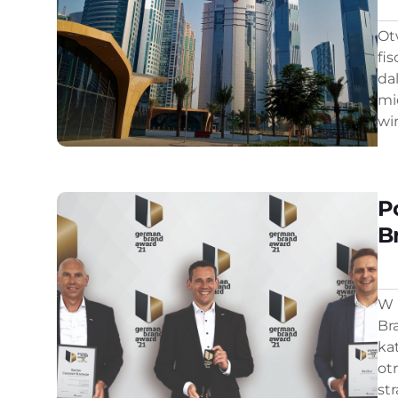
Ot
fi
da
mi
wi
P
B
W 
Br
ka
ot
str