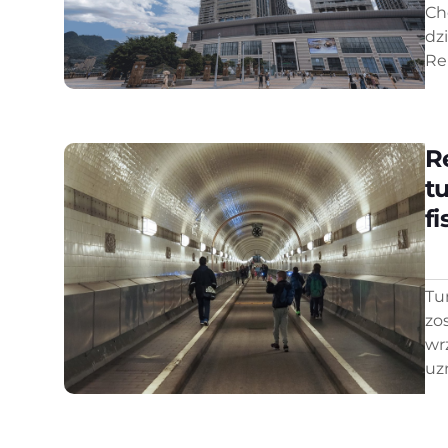
Ch
dz
Re
R
t
f
Tu
zo
wr
uz