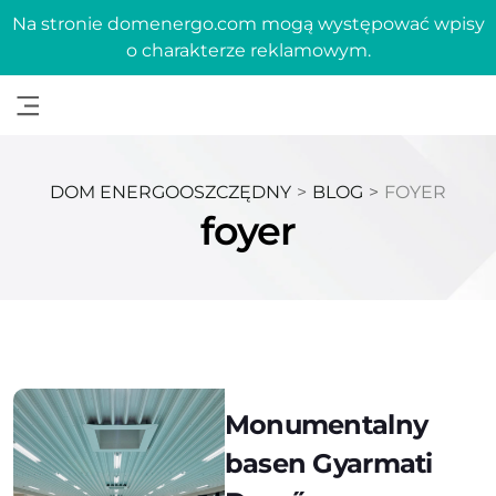
Na stronie domenergo.com mogą występować wpisy
o charakterze reklamowym.
DOM ENERGOOSZCZĘDNY
>
BLOG
>
FOYER
foyer
Monumentalny
basen Gyarmati