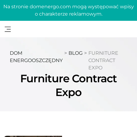
Na stronie domenergo.com mogą występować wpisy
o charakterze reklamowym.
DOM
>
BLOG
>
FURNITURE
ENERGOOSZCZĘDNY
CONTRACT
EXPO
Furniture Contract
Expo