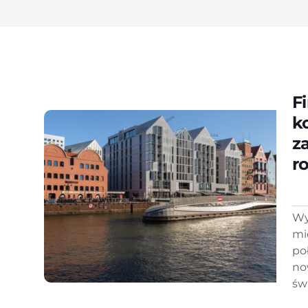
F
k
z
r
Wy
mi
po
no
św