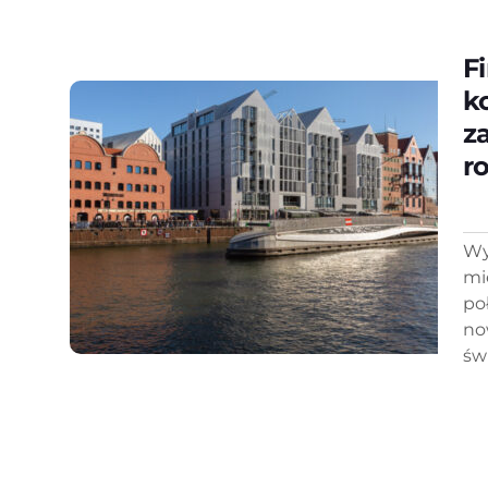
F
k
z
r
Wy
mi
po
no
św