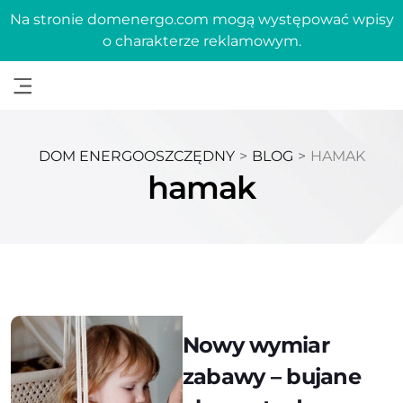
Na stronie domenergo.com mogą występować wpisy
o charakterze reklamowym.
DOM ENERGOOSZCZĘDNY
>
BLOG
>
HAMAK
hamak
Nowy wymiar
zabawy – bujane