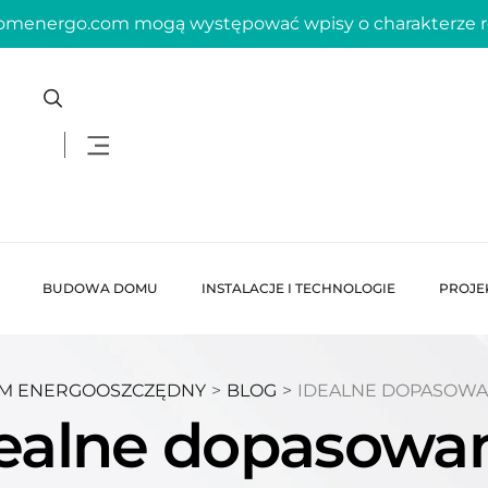
domenergo.com mogą występować wpisy o charakterze
BUDOWA DOMU
INSTALACJE I TECHNOLOGIE
PROJE
M ENERGOOSZCZĘDNY
>
BLOG
>
IDEALNE DOPASOWA
ealne dopasowa