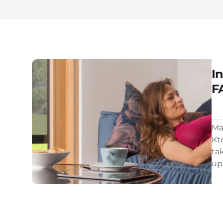
I
F
Ma
Kt
ta
up