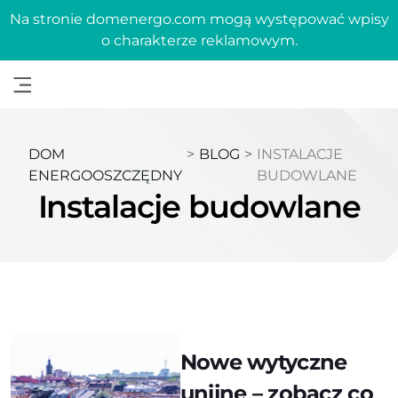
Na stronie domenergo.com mogą występować wpisy
o charakterze reklamowym.
DOM
>
BLOG
>
INSTALACJE
ENERGOOSZCZĘDNY
BUDOWLANE
Instalacje budowlane
Nowe wytyczne
unijne – zobacz co