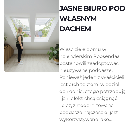
JASNE BIURO POD
WŁASNYM
DACHEM
Właściciele domu w
holenderskim Roosendaal
postanowili zaadoptować
nieużywane poddasze.
Ponieważ jeden z właścicieli
jest architektem, wiedzieli
dokładnie, czego potrzebują
i jaki efekt chcą osiągnąć.
Teraz, zmodernizowane
poddasze najczęściej jest
wykorzystywane jako...