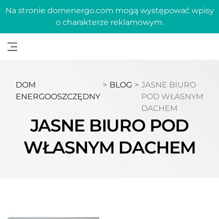
Na stronie domenergo.com mogą występować wpisy
o charakterze reklamowym.
DOM
>
BLOG
>
JASNE BIURO
ENERGOOSZCZĘDNY
POD WŁASNYM
DACHEM
JASNE BIURO POD
WŁASNYM DACHEM