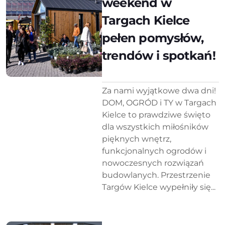
weekend w
Targach Kielce
pełen pomysłów,
trendów i spotkań!
Za nami wyjątkowe dwa dni!
DOM, OGRÓD i TY w Targach
Kielce to prawdziwe święto
dla wszystkich miłośników
pięknych wnętrz,
funkcjonalnych ogrodów i
nowoczesnych rozwiązań
budowlanych. Przestrzenie
Targów Kielce wypełniły się...