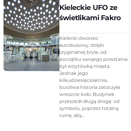
Kieleckie UFO ze
świetlikami Fakro
Kielecki dworzec
autobusowy, dzięki
oryginalnej bryle, od
początku swojego powstania
był wizytówką miasta.
Jednak jego
kilkudziesięcioletnia,
burzliwa historia zatoczyła
wreszcie koło. Budynek
przeszedł długą drogę: od
symbolu, poprzez totalną
ruinę, aby...