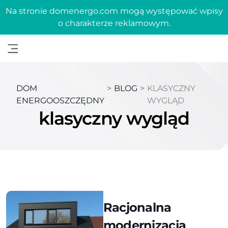
Na stronie domenergo.com mogą występować wpisy
o charakterze reklamowym.
DOM
>
BLOG
>
KLASYCZNY
ENERGOOSZCZĘDNY
WYGLĄD
klasyczny wygląd
Racjonalna
modernizacja