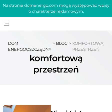
Na stronie domenergo.com mogą występować wpisy
o charakterze reklamowym.
DOM
>
BLOG
>
KOMFORTOWĄ
ENERGOOSZCZĘDNY
PRZESTRZEŃ
komfortową
przestrzeń