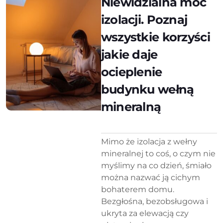
Niewidzialna moc
izolacji. Poznaj
wszystkie korzyści
jakie daje
ocieplenie
budynku wełną
mineralną
Mimo że izolacja z wełny
mineralnej to coś, o czym nie
myślimy na co dzień, śmiało
można nazwać ją cichym
bohaterem domu.
Bezgłośna, bezobsługowa i
ukryta za elewacją czy