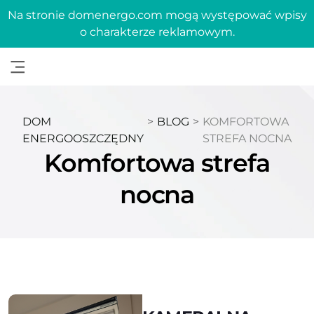
Na stronie domenergo.com mogą występować wpisy
o charakterze reklamowym.
DOM
>
BLOG
>
KOMFORTOWA
ENERGOOSZCZĘDNY
STREFA NOCNA
Komfortowa strefa
nocna