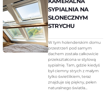
KAMERALNA
SYPIALNIA NA
SŁONECZNYM
STRYCHU
W tym holenderskim domu
przestrzeń pod samym
dachem została całkowicie
przekształcona w stylową
sypialnię. Tam, gdzie kiedyś
był ciemny strych z małym
tylko świetlikiem, teraz
znajduje się piękny, pełen
naturalnego światła...