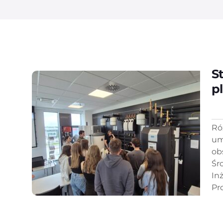
S
p
Ró
um
ob
Śr
In
Pr