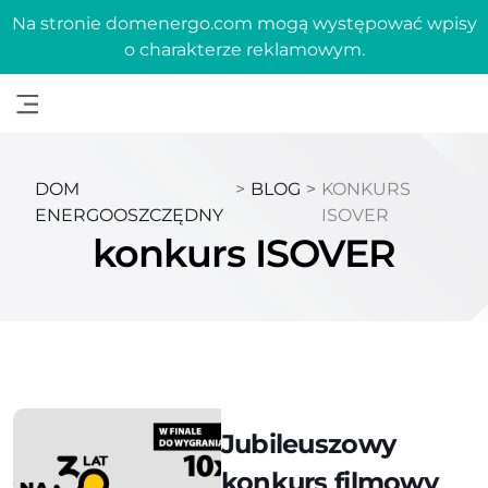
Na stronie domenergo.com mogą występować wpisy
o charakterze reklamowym.
DOM
>
BLOG
>
KONKURS
ENERGOOSZCZĘDNY
ISOVER
konkurs ISOVER
Jubileuszowy
konkurs filmowy