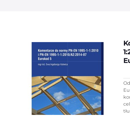
K
1:
E
Od
Eu
ko
ce
tł