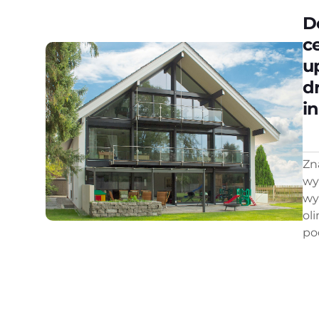
D
c
u
d
i
Zn
wy
wy
ol
pod