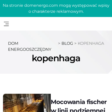
Na stronie domenergo.com mogą występować wpisy
o charakterze reklamowym.
DOM
>
BLOG
>
KOPENHAGA
ENERGOOSZCZĘDNY
kopenhaga
Mocowania fischer
w linii podziemnej