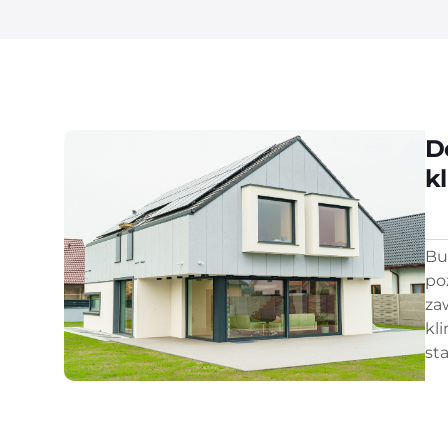
D
k
Bu
po
za
kl
sta