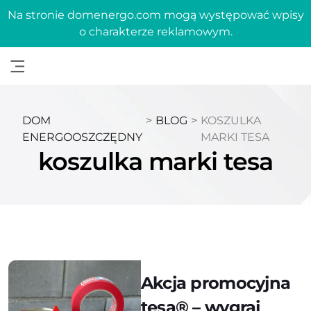
Na stronie domenergo.com mogą występować wpisy
o charakterze reklamowym.
DOM
>
BLOG
>
KOSZULKA
ENERGOOSZCZĘDNY
MARKI TESA
koszulka marki tesa
Akcja promocyjna
tesa® – wygraj