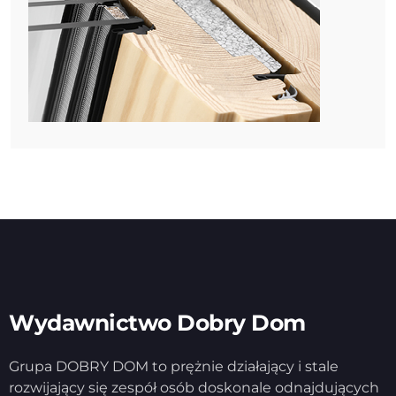
Wydawnictwo Dobry Dom
Grupa DOBRY DOM to prężnie działający i stale
rozwijający się zespół osób doskonale odnajdujących