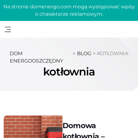
Na stronie domenergo.com mogą występować wpisy
o charakterze reklamowym.
DOM
>
BLOG
>
KOTŁOWNIA
ENERGOOSZCZĘDNY
kotłownia
Domowa
kotłownia –