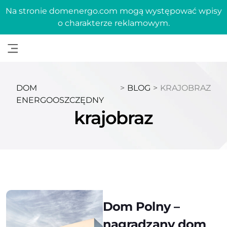
Na stronie domenergo.com mogą występować wpisy
o charakterze reklamowym.
DOM
>
BLOG
>
KRAJOBRAZ
ENERGOOSZCZĘDNY
krajobraz
Dom Polny –
nagradzany dom