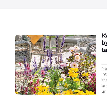
K
b
ta
Na
in
zas
pr
url