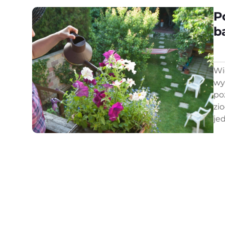
P
b
Wi
wy
po
zi
je