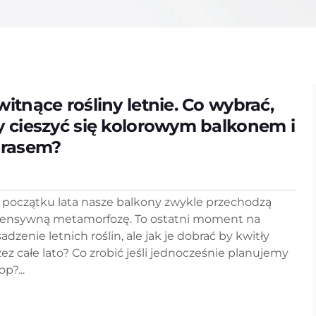
witnące rośliny letnie. Co wybrać,
y cieszyć się kolorowym balkonem i
ras­­em?
 początku lata nasze balkony zwykle przechodzą
tensywną metamorfozę. To ostatni moment na
adzenie letnich roślin, ale jak je dobrać by kwitły
zez całe lato? Co zrobić jeśli jednocześnie planujemy
op?...