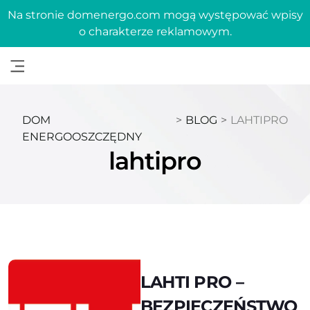
Na stronie domenergo.com mogą występować wpisy
o charakterze reklamowym.
DOM
>
BLOG
>
LAHTIPRO
ENERGOOSZCZĘDNY
lahtipro
LAHTI PRO –
BEZPIECZEŃSTWO