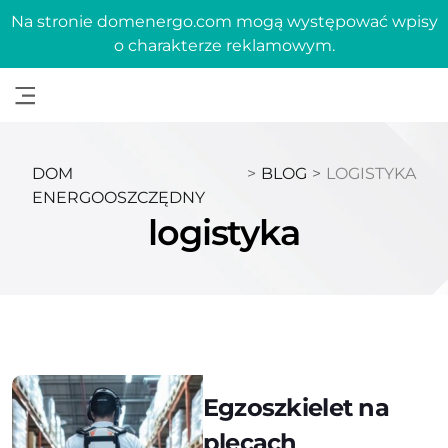
Na stronie domenergo.com mogą występować wpisy
o charakterze reklamowym.
DOM
>
BLOG
>
LOGISTYKA
ENERGOOSZCZĘDNY
logistyka
Egzoszkielet na
plecach