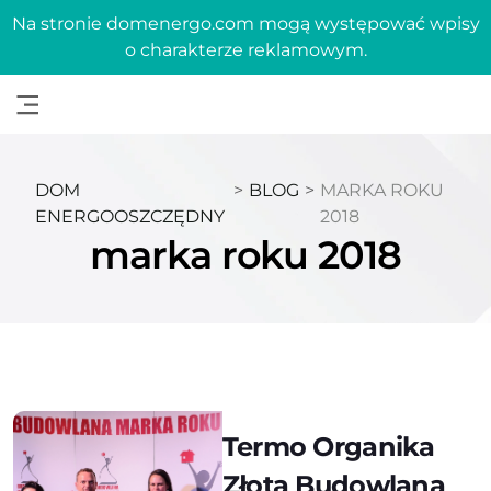
Na stronie domenergo.com mogą występować wpisy
o charakterze reklamowym.
DOM
>
BLOG
>
MARKA ROKU
ENERGOOSZCZĘDNY
2018
marka roku 2018
Termo Organika
Złotą Budowlaną