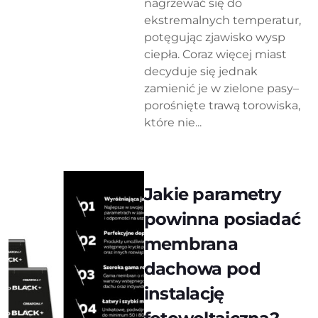
nagrzewać się do
ekstremalnych temperatur,
potęgując zjawisko wysp
ciepła. Coraz więcej miast
decyduje się jednak
zamienić je w zielone pasy–
porośnięte trawą torowiska,
które nie...
Jakie parametry
powinna posiadać
membrana
dachowa pod
instalację