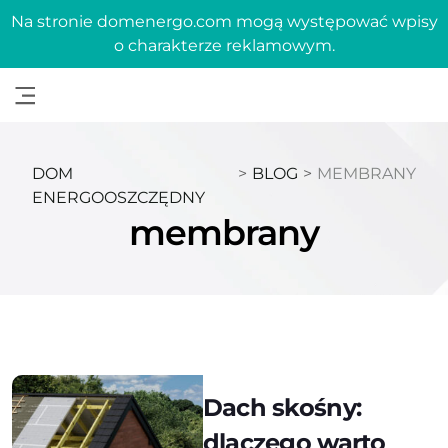
Na stronie domenergo.com mogą występować wpisy
o charakterze reklamowym.
DOM
>
BLOG
>
MEMBRANY
ENERGOOSZCZĘDNY
membrany
Dach skośny:
dlaczego warto