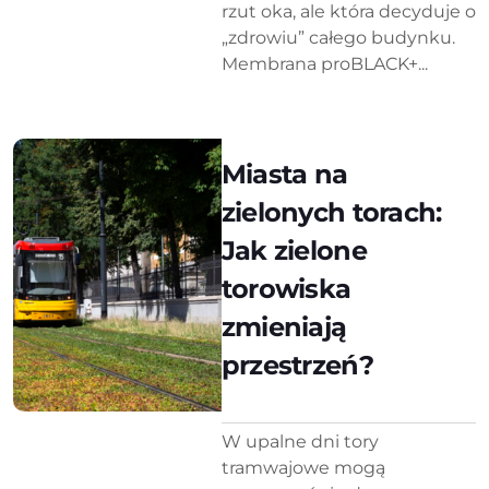
rzut oka, ale która decyduje o
„zdrowiu” całego budynku.
Membrana proBLACK+...
Miasta na
zielonych torach:
Jak zielone
torowiska
zmieniają
przestrzeń?
W upalne dni tory
tramwajowe mogą