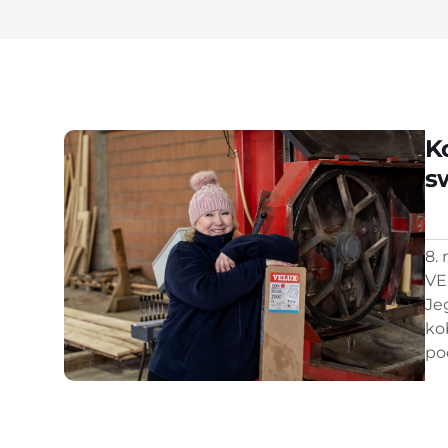
K
s
8.
VE
Je
ko
po