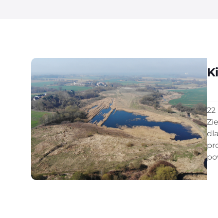
K
22
Zi
dl
pr
po