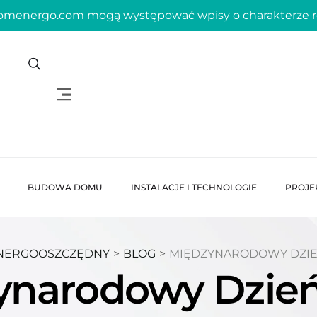
domenergo.com mogą występować wpisy o charakterze
BUDOWA DOMU
INSTALACJE I TECHNOLOGIE
PROJE
NERGOOSZCZĘDNY
>
BLOG
>
MIĘDZYNARODOWY DZIE
ynarodowy Dzień