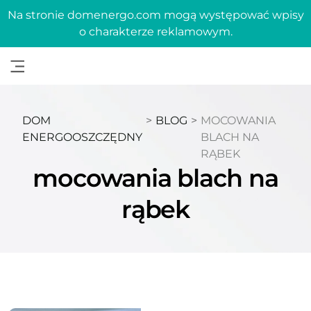
Na stronie domenergo.com mogą występować wpisy
o charakterze reklamowym.
DOM
>
BLOG
>
MOCOWANIA
ENERGOOSZCZĘDNY
BLACH NA
RĄBEK
mocowania blach na
rąbek