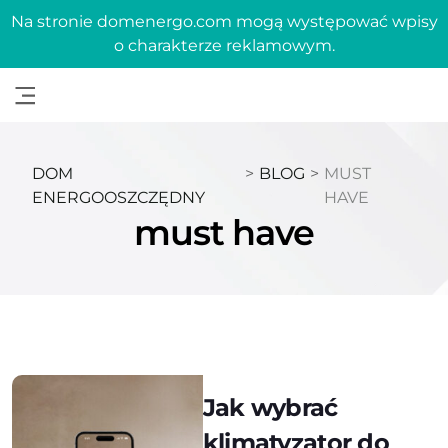
Na stronie domenergo.com mogą występować wpisy
o charakterze reklamowym.
DOM
>
BLOG
>
MUST
ENERGOOSZCZĘDNY
HAVE
must have
Jak wybrać
klimatyzator do