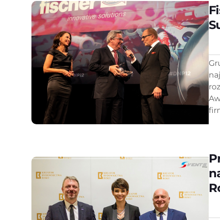
F
S
Gr
na
ro
Aw
fi
P
n
R