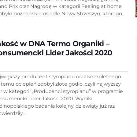
and Prix oraz Nagrodę w kategorii Feeling at home
obyło poznańskie osiedle Nowy Strzeszyn, którego...
akość w DNA Termo Organiki –
onsumencki Lider Jakości 2020
jwiększy producent styropianu oraz kompletnego
stemu ociepleń zdobył złote godło, czyli najwyższy
ur w kategorii „Producenci styropianu” w programie
nsumencki Lider Jakości 2020. Wyniki
ólnopolskiego badania kolejny, dziewiąty już raz
wierdziły...