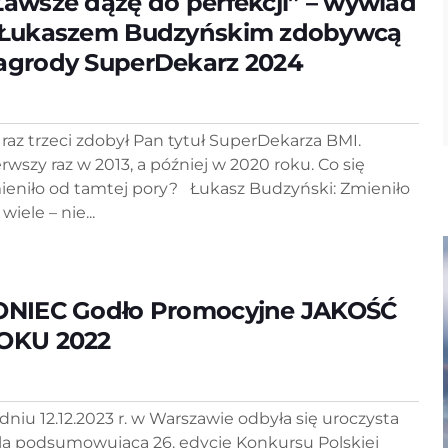
Zawsze dążę do perfekcji” – wywiad
 Łukaszem Budzyńskim zdobywcą
agrody SuperDekarz 2024
 raz trzeci zdobył Pan tytuł SuperDekarza BMI.
erwszy raz w 2013, a później w 2020 roku. Co się
ieniło od tamtej pory? Łukasz Budzyński: Zmieniło
 wiele – nie...
ONIEC Godło Promocyjne JAKOŚĆ
OKU 2022
dniu 12.12.2023 r. w Warszawie odbyła się uroczysta
la podsumowująca 26. edycję Konkursu Polskiej