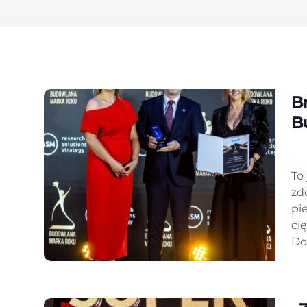
B
B
To 
zd
pi
ci
Do