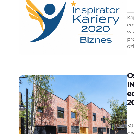
Ka
ed
w 
pr
dzi
O
I
e
20
30
da