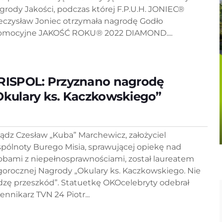
grody Jakości, podczas której F.P.U.H. JONIEC®
eczysław Joniec otrzymała nagrodę Godło
omocyjne JAKOŚĆ ROKU® 2022 DIAMOND....
RISPOL: Przyznano nagrodę
Okulary ks. Kaczkowskiego”
iądz Czesław „Kuba” Marchewicz, założyciel
pólnoty Burego Misia, sprawującej opiekę nad
obami z niepełnosprawnościami, został laureatem
gorocznej Nagrody „Okulary ks. Kaczkowskiego. Nie
dzę przeszkód”. Statuetkę OKOcelebryty odebrał
ennikarz TVN 24 Piotr...