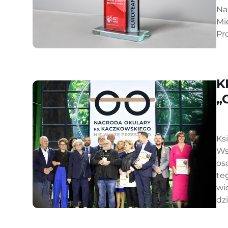
Na
Mi
Pr
K
„
Ks
Ws
os
te
wi
dzi