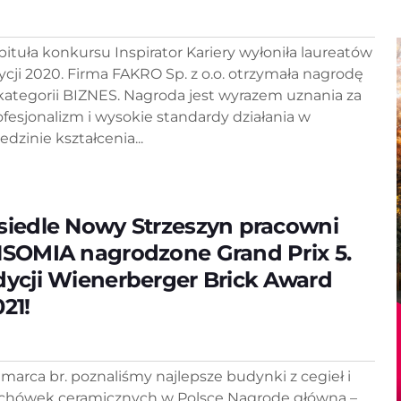
pituła konkursu Inspirator Kariery wyłoniła laureatów
ycji 2020. Firma FAKRO Sp. z o.o. otrzymała nagrodę
kategorii BIZNES. Nagroda jest wyrazem uznania za
ofesjonalizm i wysokie standardy działania w
edzinie kształcenia...
siedle Nowy Strzeszyn pracowni
NSOMIA nagrodzone Grand Prix 5.
dycji Wienerberger Brick Award
21!
 marca br. poznaliśmy najlepsze budynki z cegieł i
chówek ceramicznych w Polsce Nagrodę główną –