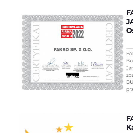
F
J
O
FA
Bu
Ja
zo
BU
pr
F
K