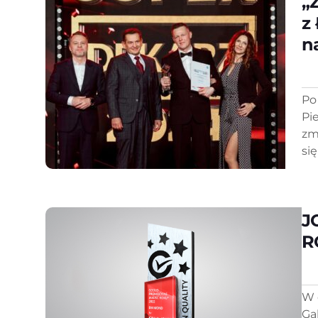
„
z
n
Po
Pi
zm
się
J
R
W 
Ga