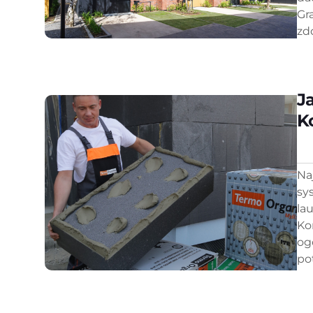
Gr
zd
J
K
Na
sy
la
Ko
og
pot