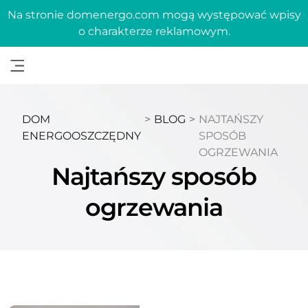
Na stronie domenergo.com mogą występować wpisy
o charakterze reklamowym.
DOM
>
BLOG
>
NAJTAŃSZY
ENERGOOSZCZĘDNY
SPOSÓB
OGRZEWANIA
Najtańszy sposób
ogrzewania