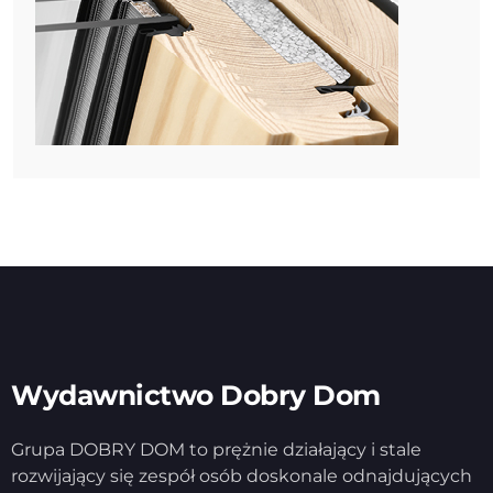
Wydawnictwo Dobry Dom
Grupa DOBRY DOM to prężnie działający i stale
rozwijający się zespół osób doskonale odnajdujących