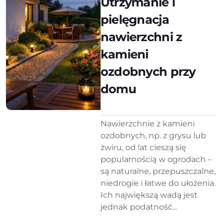
Utrzymanie i
pielęgnacja
nawierzchni z
kamieni
ozdobnych przy
domu
Nawierzchnie z kamieni
ozdobnych, np. z grysu lub
żwiru, od lat cieszą się
popularnością w ogrodach –
są naturalne, przepuszczalne,
niedrogie i łatwe do ułożenia.
Ich największą wadą jest
jednak podatność...