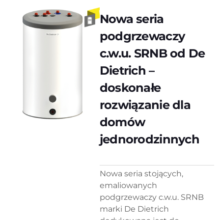
Nowa seria
podgrzewaczy
c.w.u. SRNB od De
Dietrich –
doskonałe
rozwiązanie dla
domów
jednorodzinnych
Nowa seria stojących,
emaliowanych
podgrzewaczy c.w.u. SRNB
marki De Dietrich