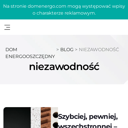
Na stronie domenergo.com mogą występować wpisy
o charakterze reklamowym.
DOM
>
BLOG
>
NIEZAWODNOŚĆ
ENERGOOSZCZĘDNY
niezawodność
Szybciej, pewniej,
wszechstronnej –