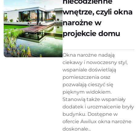
niecodzienne
wnętrze, czyli okna
narożne w
projekcie domu
Okna narożne nadają
ciekawy i nowoczesny styl,
wspaniale doświetlają
pomieszczenia oraz
pozwalają cieszyć się
pięknym widokiem.
Stanowią także wspaniały
dodatek i urozmaicenie bryły
budynku. Dostępne w
ofercie Awilux okna narożne
doskonale...