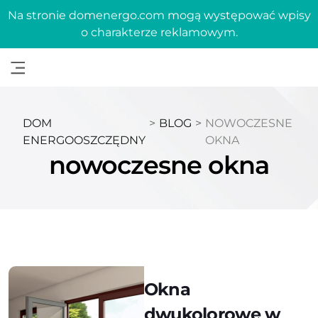
Na stronie domenergo.com mogą występować wpisy
o charakterze reklamowym.
DOM
>
BLOG
>
NOWOCZESNE
ENERGOOSZCZĘDNY
OKNA
nowoczesne okna
Okna
dwukolorowe w