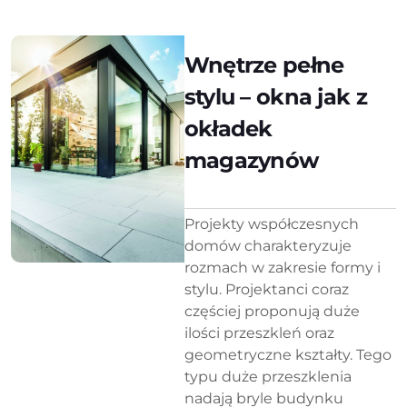
Wnętrze pełne
stylu – okna jak z
okładek
magazynów
Projekty współczesnych
domów charakteryzuje
rozmach w zakresie formy i
stylu. Projektanci coraz
częściej proponują duże
ilości przeszkleń oraz
geometryczne kształty. Tego
typu duże przeszklenia
nadają bryle budynku