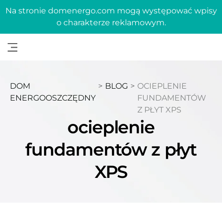
Na stronie domenergo.com mogą występować wpisy
o charakterze reklamowym.
DOM
>
BLOG
>
OCIEPLENIE
ENERGOOSZCZĘDNY
FUNDAMENTÓW
Z PŁYT XPS
ocieplenie
fundamentów z płyt
XPS