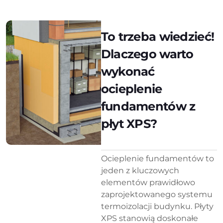
To trzeba wiedzieć!
Dlaczego warto
wykonać
ocieplenie
fundamentów z
płyt XPS?
Ocieplenie fundamentów to
jeden z kluczowych
elementów prawidłowo
zaprojektowanego systemu
termoizolacji budynku. Płyty
XPS stanowią doskonałe