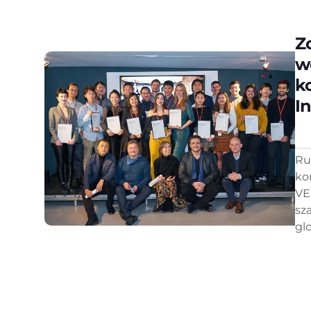
Z
w
k
I
Ru
ko
VE
sz
gl