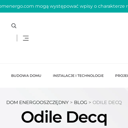
domenergo.com mogą występować wpisy o charakterze
BUDOWA DOMU
INSTALACJE I TECHNOLOGIE
PROJE
DOM ENERGOOSZCZĘDNY
>
BLOG
>
ODILE DECQ
Odile Decq