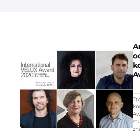
A
o
k
A
Tr
ko
Aw
st
zn