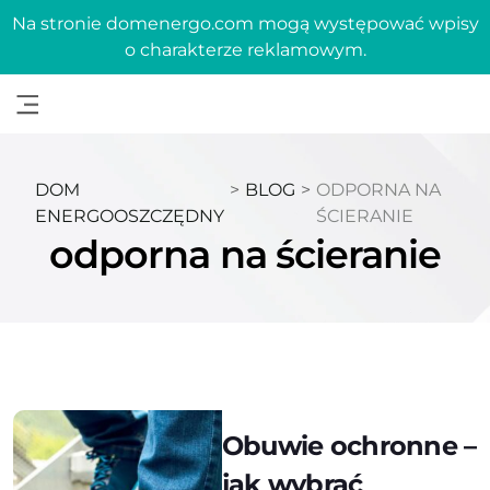
Na stronie domenergo.com mogą występować wpisy
o charakterze reklamowym.
DOM
>
BLOG
>
ODPORNA NA
ENERGOOSZCZĘDNY
ŚCIERANIE
odporna na ścieranie
Obuwie ochronne –
jak wybrać