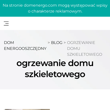
Na stronie domenergo.com mogą występować wpisy
o charakterze reklamowym.
DOM
>
BLOG
>
OGRZEWANIE
ENERGOOSZCZĘDNY
DOMU
SZKIELETOWEGO
ogrzewanie domu
szkieletowego