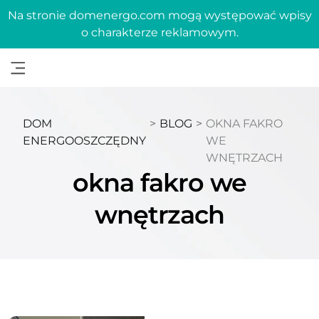
Na stronie domenergo.com mogą występować wpisy
o charakterze reklamowym.
DOM
>
BLOG
>
OKNA FAKRO
ENERGOOSZCZĘDNY
WE
WNĘTRZACH
okna fakro we
wnętrzach