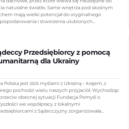
na dachowe, przez które wlewa się niezbędne do
cia naturalne światło. Same wnętrza pod skośnym
chem mają wielki potencjał do oryginalnego
gospodarowania i stworzenia ulubionych...
ądeccy Przedsiębiorcy z pomocą
umanitarną dla Ukrainy
ła Polska jest dziś myślami z Ukrainą – krajem, z
órego pochodzi wielu naszych przyjaciół. Wychodząc
przeciw obecnej sytuacji Fundacja Pomyśl o
zyszłości we współpracy z lokalnymi
zedsiębiorcami z Sądecczyzny zorganizowała...