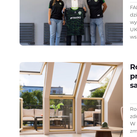
FA
dzi
wy
UK
ws
R
p
s
Ro
zd
W 
zm