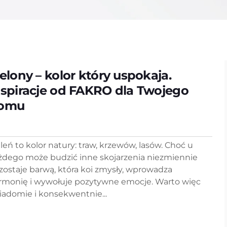
ielony – kolor który uspokaja.
nspiracje od FAKRO dla Twojego
omu
eleń to kolor natury: traw, krzewów, lasów. Choć u
żdego może budzić inne skojarzenia niezmiennie
zostaje barwą, która koi zmysły, wprowadza
rmonię i wywołuje pozytywne emocje. Warto więc
iadomie i konsekwentnie...