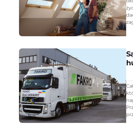
ok
ży
da
za
S
h
Ca
kt
na
Pr
pr