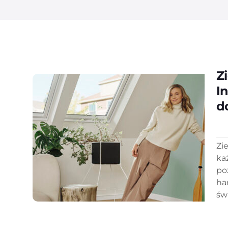
Z
I
d
Zi
ka
po
ha
św