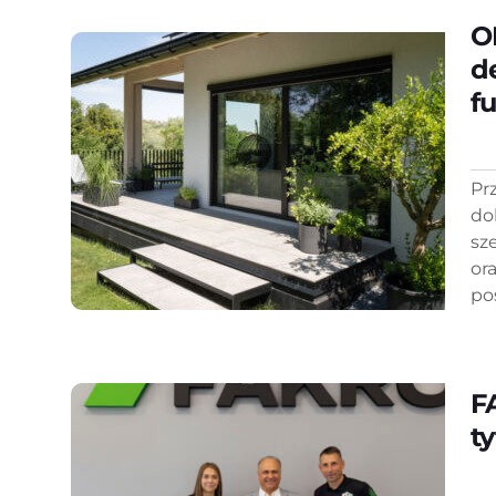
O
d
f
Pr
do
sz
or
po
F
t