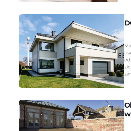
D
Ma
us
od
zie
zam
O
w