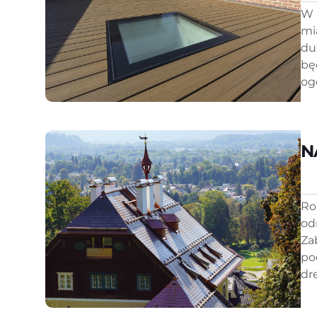
W 
mi
du
bę
ogó
N
Ro
od
Za
po
dr