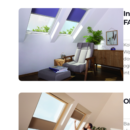
In
F
Ko
Wp
dos
og
in
O
Ba